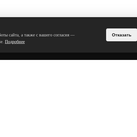
Отказать
боты сайта, а также с вашего согласия —
ie.
Подробнее
МАЦИЯ
СВЯЗАТЬСЯ С НАМИ
Беларусь, Минск, переулок Коз
+375-29-684-00-07
+375-29-876-69-00
+375-17-305-03-01
аты
+375-17-305-03-41
ты
+375-17-305-03-51
 конфиденциальности
Пн-Пт.: 09.00 - 17.00
а персональных данных
Сб.Вс.: выходной
е о cookie-файлах