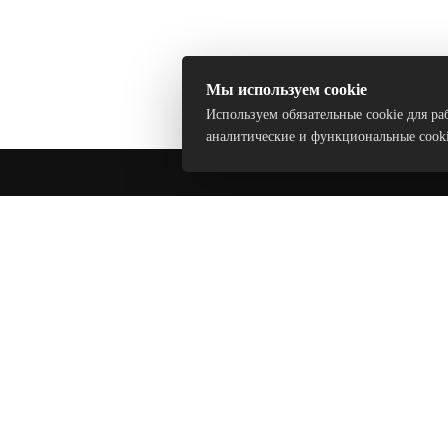
Мы используем cookie
Используем обязательные cookie для ра
аналитические и функциональные cook
О НАС
ИНФОР
2026 © ООО "ФОРНЕЛ"
Каталог
УНП 100163931
Новости
Св-во о госрегистрации от 09.06.1992. Зарегистрировано
Минским городским исполнительным комитетом
Бренды
Сертифик
Использование материалов сайта только с разрешения владельца.
Разработка сайта
Dessites.by
Докумен
Политика
Обработк
Положени